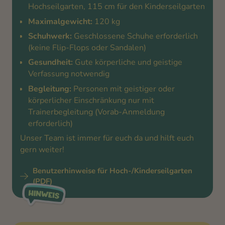
Hochseilgarten, 115 cm für den Kinderseilgarten
Maximalgewicht:
120 kg
Schuhwerk:
Geschlossene Schuhe erforderlich
(keine Flip-Flops oder Sandalen)
Gesundheit:
Gute körperliche und geistige
Verfassung notwendig
Begleitung:
Personen mit geistiger oder
körperlicher Einschränkung nur mit
Trainerbegleitung (Vorab-Anmeldung
erforderlich)
Unser Team ist immer für euch da und hilft euch
gern weiter!
Benutzerhinweise für Hoch-/Kinderseilgarten
(PDF)