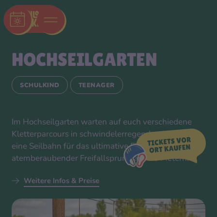
HOCHSEIL­GARTEN
SCHULKIND
TEENAGER
Im Hochseilgarten warten auf euch verschiedene
Kletterparcours in schwindelerregenden Höhen,
eine Seilbahn für das ultimative Fluggefühl und ein
atemberaubender Freifallsprung aus 16 Metern.
Weitere Infos & Preise