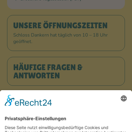
UNSERE ÖFFNUNGSZEITEN
Schloss Dankern hat täglich von 10 – 18 Uhr
geöffnet.
HÄUFIGE FRAGEN &
ANTWORTEN
JETZT URLAUB BUCHEN!
ARBEITEN, WO ANDERE