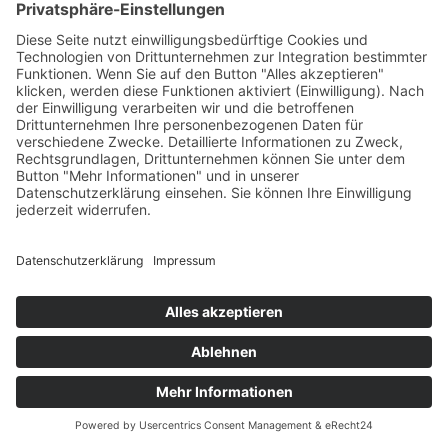
SCHLOSS­FÜHRUNG
WANN?
18.08.2026
WO?
TREFFEN AN DER SCHLOSSBRÜCKE
Wir bieten wöchentlich eine Führung durch das
historische Wasserschloss an. Los geht es
jeweils um 09:30 Uhr, 10:15 Uhr, 14:30 Uhr,
15:15 Uhr 🏰