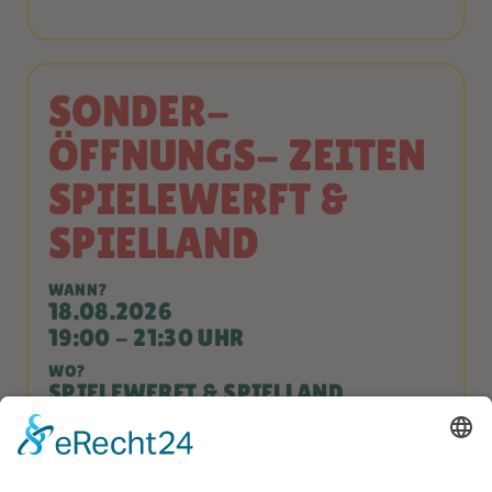
SONDER-
ÖFFNUNGS- ZEITEN
SPIELEWERFT &
SPIELLAND
WANN?
18.08.2026
19:00 - 21:30 UHR
WO?
SPIELEWERFT & SPIELLAND
Längere Öffnungszeiten für unsere Urlaubsgäste!