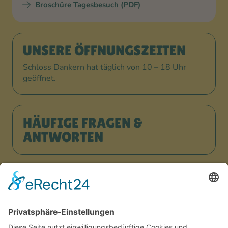
Broschüre Tagesbesuch (PDF)
UNSERE ÖFFNUNGSZEITEN
Schloss Dankern hat täglich von 10 – 18 Uhr
geöffnet.
HÄUFIGE FRAGEN &
ANTWORTEN
JETZT URLAUB BUCHEN!
ARBEITEN, WO ANDERE