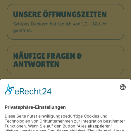
UNSERE ÖFFNUNGSZEITEN
Schloss Dankern hat täglich von 10 – 18 Uhr
geöffnet.
HÄUFIGE FRAGEN &
ANTWORTEN
JETZT URLAUB BUCHEN!
ARBEITEN, WO ANDERE
URLAUB MACHEN?