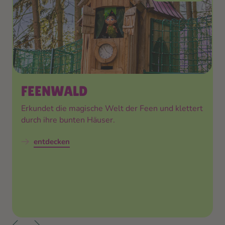
FEENWALD
Erkundet die magische Welt der Feen und klettert
durch ihre bunten Häuser.
entdecken