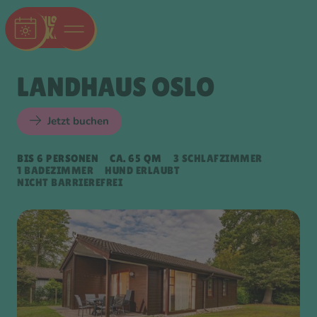
LANDHAUS OSLO
Jetzt buchen
BIS 6 PERSONEN
CA. 65 QM
3 SCHLAFZIMMER
1 BADEZIMMER
HUND ERLAUBT
NICHT BARRIEREFREI