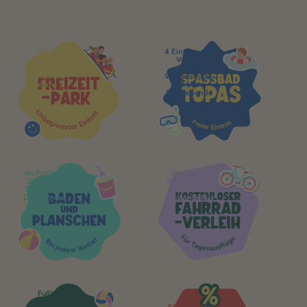
Über
4 Eintritte pro
200
Woche,
Attraktionen
3 pro
warten auf
Wochenmitte,
euch
2 pro
Wochenende
Im Freibad,
Fahrräder,
Sp assbad
Bollerwagen
Topas oder
&
Dankernsee
Emslandräder
Fußball,
Handball,