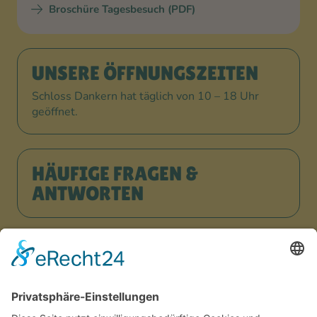
Broschüre Tagesbesuch (PDF)
UNSERE ÖFFNUNGSZEITEN
Schloss Dankern hat täglich von 10 – 18 Uhr
geöffnet.
HÄUFIGE FRAGEN &
ANTWORTEN
JETZT URLAUB BUCHEN!