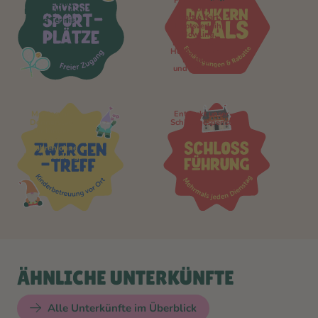
Für Adventure
Basketball,
Golf,
Beachvolleyball
Battle Kart,
und Tennis
Bootsverleih,
Bowling,
Dankern-Kino,
Hochseilgarten,
Kartbahn
und Wasserski
Montag bis
Entdeckt unser
Donnerstag
Schlossgespenst
für Kinder
von 3-
7 Jahren ohne
Voranmeldung
ÄHNLICHE UNTERKÜNFTE
Alle Unterkünfte im Überblick